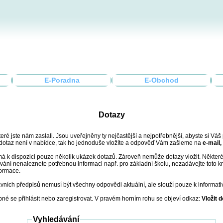
E-Poradna
E-Obchod
Dotazy
eré jste nám zaslali. Jsou uveřejněny ty nejčastější a nejpotřebnější, abyste si Vá
 dotaz není v nabídce, tak ho jednoduše vložíte a odpověď Vám zašleme na
e-mail,
á k dispozici pouze několik ukázek dotazů. Zároveň nemůže dotazy vložit. Některé
ávání nenaleznete potřebnou informaci např. pro základní školu, nezadávejte toto k
ormace.
vních předpisů nemusí být všechny odpovědi aktuální, ale slouží pouze k informat
bné se přihlásit nebo zaregistrovat. V pravém horním rohu se objeví odkaz:
Vložit 
Vyhledávání