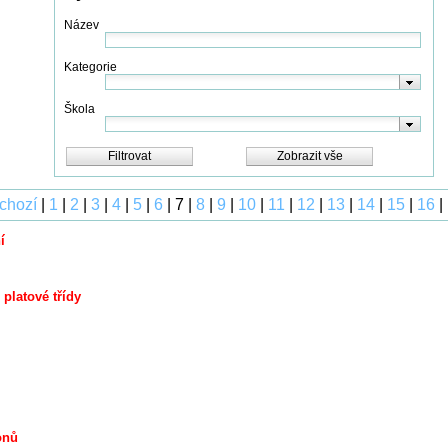
Název
Kategorie
Škola
Filtrovat
Zobrazit vše
dchozí
|
1
|
2
|
3
|
4
|
5
|
6
| 7 |
8
|
9
|
10
|
11
|
12
|
13
|
14
|
15
|
16
|
í
platové třídy
onů