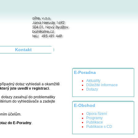
Kontakt
E-Poradna
Aktuality
š případný dotaz vyhledali a okamžitě
Důležité informace
 který jste uvedli v registraci
.
Dotazy
 dotazy zasahují do problematiky
ritérium do vyhledávače a zadejte
E-Obchod
Opora řízení
ivním účelům.
Programy
Publikace
dotaz do E-Poradny
.
Publikace s CD