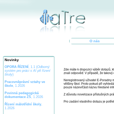
O nás
Novinky
OPORA ŘÍZENÍ
, 1.1 (
Odborný
Zde máte k dispozici výběr dotazů, kt
systém pro práci s AI při řízení
znali odpověď. V případě, že takový
školy
)
Neregistrovaný uživatel E-Poradny m
Pracovněprávní vztahy ve
většiny škol. Proto pokud při vyhled
škole
, 1.2026
pouze název/část názvu hledané inf
Povinná pedagogická
Z důvodu novelizace příslušných prá
dokumentace ZŠ
, 1.2026
Pro zadání vlastního dotazu je potře
Řízení málotřídní školy
,
1.2026