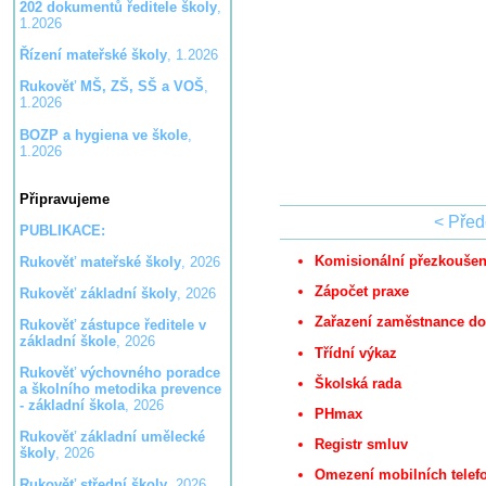
202 dokumentů ředitele školy
,
1.2026
Řízení mateřské školy
, 1.2026
Rukověť MŠ, ZŠ, SŠ a VOŠ
,
1.2026
BOZP a hygiena ve škole
,
1.2026
Připravujeme
< Pře
PUBLIKACE:
Komisionální přezkoušen
Rukověť mateřské školy
, 2026
Zápočet praxe
Rukověť základní školy
, 2026
Zařazení zaměstnance do 
Rukověť zástupce ředitele v
základní škole
, 2026
Třídní výkaz
Rukověť výchovného poradce
Školská rada
a školního metodika prevence
- základní škola
, 2026
PHmax
Rukověť základní umělecké
Registr smluv
školy
, 2026
Omezení mobilních telef
Rukověť střední školy
, 2026