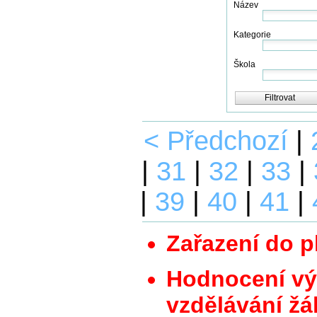
Název
Kategorie
Škola
Filtrovat
< Předchozí
|
|
31
|
32
|
33
|
|
39
|
40
|
41
|
Zařazení do p
Hodnocení vý
vzdělávání žá