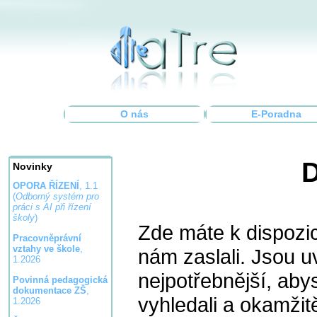
O nás
E-Poradna
D
Novinky
OPORA ŘÍZENÍ
, 1.1
(
Odborný systém pro
práci s AI při řízení
školy
)
Zde máte k dispozic
Pracovněprávní
vztahy ve škole
,
nám zaslali. Jsou u
1.2026
nejpotřebnější, aby
Povinná pedagogická
dokumentace ZŠ
,
vyhledali a okamžit
1.2026