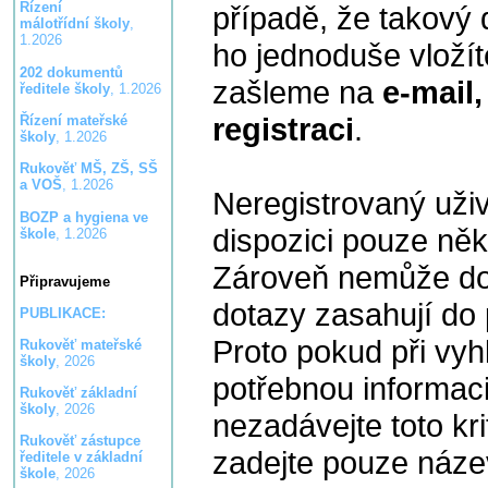
Řízení
případě, že takový 
málotřídní školy
,
1.2026
ho jednoduše vloží
202 dokumentů
zašleme na
e-mail,
ředitele školy
, 1.2026
registraci
.
Řízení mateřské
školy
, 1.2026
Rukověť MŠ, ZŠ, SŠ
a VOŠ
, 1.2026
Neregistrovaný uži
BOZP a hygiena ve
dispozici pouze něk
škole
, 1.2026
Zároveň nemůže dot
Připravujeme
dotazy zasahují do 
PUBLIKACE:
Proto pokud při vy
Rukověť mateřské
školy
, 2026
potřebnou informaci
Rukověť základní
školy
, 2026
nezadávejte toto kr
Rukověť zástupce
zadejte pouze náze
ředitele v základní
škole
, 2026