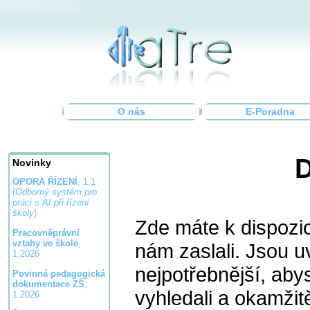
O nás
E-Poradna
D
Novinky
OPORA ŘÍZENÍ
, 1.1
(
Odborný systém pro
práci s AI při řízení
školy
)
Zde máte k dispozic
Pracovněprávní
vztahy ve škole
,
nám zaslali. Jsou u
1.2026
nejpotřebnější, aby
Povinná pedagogická
dokumentace ZŠ
,
vyhledali a okamžit
1.2026