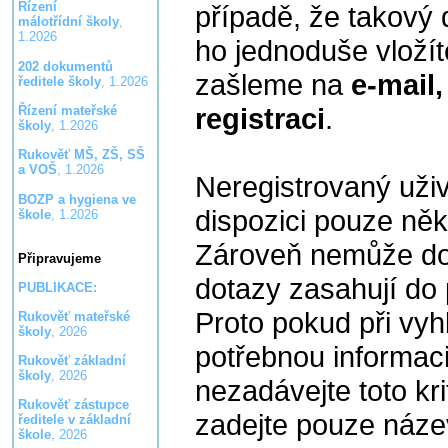
Řízení
případě, že takový 
málotřídní školy
,
1.2026
ho jednoduše vloží
202 dokumentů
zašleme na
e-mail,
ředitele školy
, 1.2026
registraci
.
Řízení mateřské
školy
, 1.2026
Rukověť MŠ, ZŠ, SŠ
a VOŠ
, 1.2026
Neregistrovaný uži
BOZP a hygiena ve
dispozici pouze něk
škole
, 1.2026
Zároveň nemůže dot
Připravujeme
dotazy zasahují do 
PUBLIKACE:
Proto pokud při vy
Rukověť mateřské
školy
, 2026
potřebnou informaci
Rukověť základní
školy
, 2026
nezadávejte toto kr
Rukověť zástupce
zadejte pouze náze
ředitele v základní
škole
, 2026