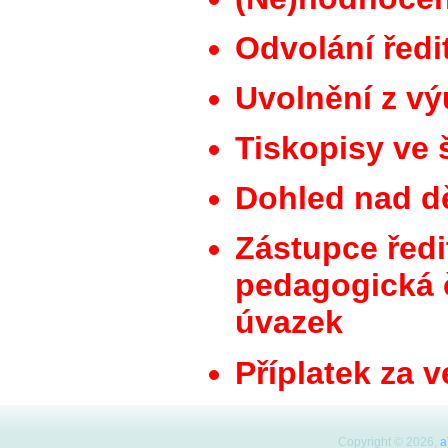
Odvolání ředi
Uvolnění z v
Tiskopisy ve 
Dohled nad d
Zástupce ředi
pedagogická 
úvazek
Příplatek za 
Copyright © 2026,
a