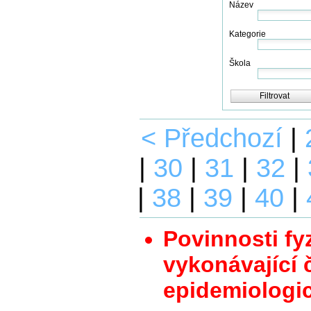
Název
Kategorie
Škola
Filtrovat
< Předchozí
|
|
30
|
31
|
32
|
|
38
|
39
|
40
|
Povinnosti fy
vykonávající 
epidemiologi