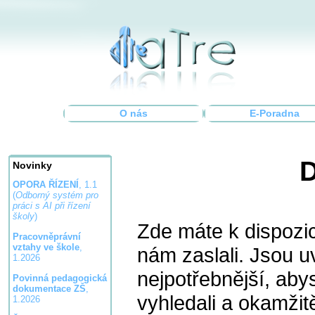
O nás
E-Poradna
D
Novinky
OPORA ŘÍZENÍ
, 1.1
(
Odborný systém pro
práci s AI při řízení
školy
)
Zde máte k dispozic
Pracovněprávní
vztahy ve škole
,
nám zaslali. Jsou u
1.2026
nejpotřebnější, aby
Povinná pedagogická
dokumentace ZŠ
,
vyhledali a okamžit
1.2026