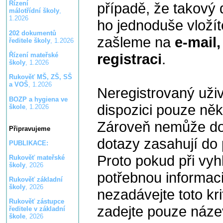
Řízení
případě, že takový 
málotřídní školy
,
1.2026
ho jednoduše vloží
202 dokumentů
zašleme na
e-mail,
ředitele školy
, 1.2026
registraci
.
Řízení mateřské
školy
, 1.2026
Rukověť MŠ, ZŠ, SŠ
a VOŠ
, 1.2026
Neregistrovaný uži
BOZP a hygiena ve
dispozici pouze něk
škole
, 1.2026
Zároveň nemůže dot
Připravujeme
dotazy zasahují do 
PUBLIKACE:
Proto pokud při vy
Rukověť mateřské
školy
, 2026
potřebnou informaci
Rukověť základní
školy
, 2026
nezadávejte toto kr
Rukověť zástupce
zadejte pouze náze
ředitele v základní
škole
, 2026