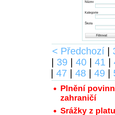
Název
Kategorie
Škola
Filtrovat
< Předchozí
|
|
39
|
40
|
41
|
|
47
|
48
|
49
|
Plnění povinn
zahraničí
Srážky z plat