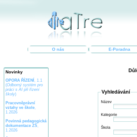
O nás
E-Poradna
Důl
Novinky
OPORA ŘÍZENÍ
, 1.1
(
Odborný systém pro
práci s AI při řízení
Vyhledávání
školy
)
Název
Pracovněprávní
vztahy ve škole
,
1.2026
Kategorie
Povinná pedagogická
dokumentace ZŠ
,
Škola
1.2026