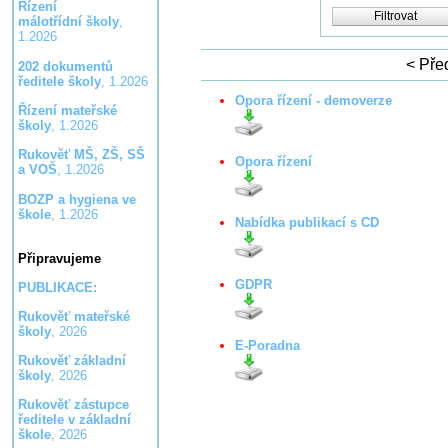
Řízení
Filtrovat
málotřídní školy
,
1.2026
< Pře
202 dokumentů
ředitele školy
, 1.2026
Opora řízení - demoverze
Řízení mateřské
školy
, 1.2026
Rukověť MŠ, ZŠ, SŠ
Opora řízení
a VOŠ
, 1.2026
BOZP a hygiena ve
škole
, 1.2026
Nabídka publikací s CD
Připravujeme
GDPR
PUBLIKACE:
Rukověť mateřské
školy
, 2026
E-Poradna
Rukověť základní
školy
, 2026
Rukověť zástupce
ředitele v základní
škole
, 2026