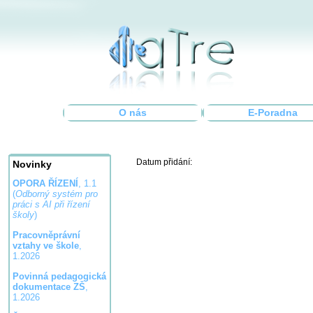
O nás
E-Poradna
Datum přidání:
Novinky
OPORA ŘÍZENÍ
, 1.1
(
Odborný systém pro
práci s AI při řízení
školy
)
Pracovněprávní
vztahy ve škole
,
1.2026
Povinná pedagogická
dokumentace ZŠ
,
1.2026