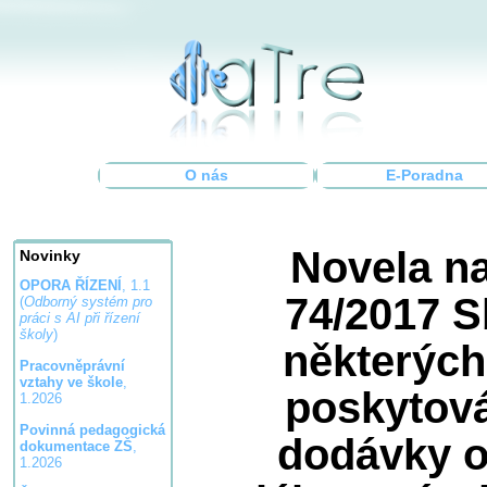
O nás
E-Poradna
Novela na
Novinky
OPORA ŘÍZENÍ
, 1.1
74/2017 S
(
Odborný systém pro
práci s AI při řízení
školy
)
některýc
Pracovněprávní
vztahy ve škole
,
poskytov
1.2026
Povinná pedagogická
dodávky o
dokumentace ZŠ
,
1.2026