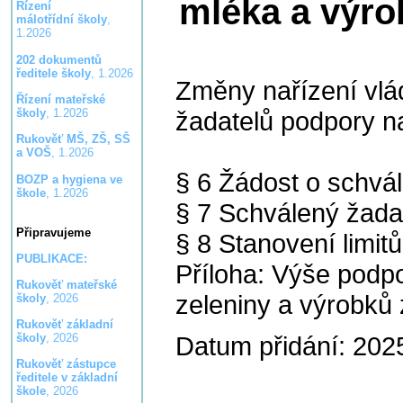
mléka a výro
Řízení
málotřídní školy
,
1.2026
202 dokumentů
ředitele školy
, 1.2026
Změny nařízení vlá
Řízení mateřské
žadatelů podpory n
školy
, 1.2026
Rukověť MŠ, ZŠ, SŠ
a VOŠ
, 1.2026
§ 6 Žádost o schvá
BOZP a hygiena ve
škole
, 1.2026
§ 7 Schválený žada
Připravujeme
§ 8 Stanovení limit
PUBLIKACE:
Příloha: Výše podpo
Rukověť mateřské
zeleniny a výrobků 
školy
, 2026
Rukověť základní
Datum přidání: 202
školy
, 2026
Rukověť zástupce
ředitele v základní
škole
, 2026