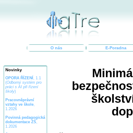
O nás
E-Poradna
Minimá
Novinky
OPORA ŘÍZENÍ
, 1.1
bezpečnost
(
Odborný systém pro
práci s AI při řízení
školy
)
školstv
Pracovněprávní
vztahy ve škole
,
dop
1.2026
Povinná pedagogická
dokumentace ZŠ
,
1.2026