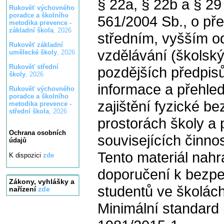
§ 22a, § 22b a § 29
Rukověť výchovného
poradce a školního
561/2004 Sb., o př
metodika prevence -
základní škola
, 2026
středním, vyšším o
Rukověť základní
vzdělávání (školský
umělecké školy
, 2026
Rukověť střední
pozdějších předpis
školy
, 2026
informace a přehle
Rukověť výchovného
poradce a školního
zajištění fyzické b
metodika prevence -
střední škola
, 2026
prostorách školy a 
Ochrana osobních
souvisejících činn
údajů
Tento materiál nah
K dispozici
zde
doporučení k bezpeč
Zákony, vyhlášky a
studentů ve školách
nařízení
zde
Minimální standard 