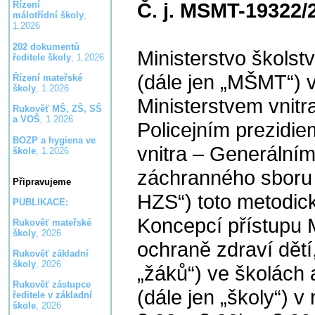
Č. j. MSMT-19322/
Řízení
málotřídní školy
,
1.2026
202 dokumentů
Ministerstvo školst
ředitele školy
, 1.2026
(dále jen „MŠMT“) 
Řízení mateřské
školy
, 1.2026
Ministerstvem vnitra
Rukověť MŠ, ZŠ, SŠ
a VOŠ
, 1.2026
Policejním prezidi
BOZP a hygiena ve
vnitra – Generálním
škole
, 1.2026
záchranného sboru
Připravujeme
HZS“) toto metodic
PUBLIKACE:
Koncepcí přístupu
Rukověť mateřské
školy
, 2026
ochraně zdraví dětí
Rukověť základní
školy
, 2026
„žáků“) ve školách 
Rukověť zástupce
(dále jen „školy“) v
ředitele v základní
škole
, 2026