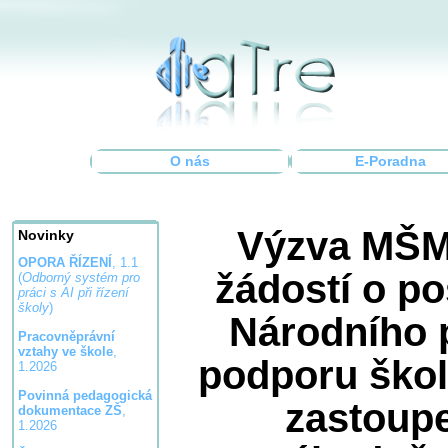
O nás
E-Poradna
Výzva MŠMT
Novinky
OPORA ŘÍZENÍ
, 1.1
žádostí o po
(
Odborný systém pro
práci s AI při řízení
školy
)
Národního 
Pracovněprávní
vztahy ve škole
,
podporu ško
1.2026
Povinná pedagogická
zastoup
dokumentace ZŠ
,
1.2026