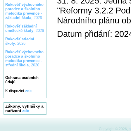
31. 8. 2025. Jedná 
Rukověť výchovného
"Reformy 3.2.2 Pod
poradce a školního
metodika prevence -
Národního plánu ob
základní škola
, 2026
Rukověť základní
umělecké školy
, 2026
Datum přidání: 202
Rukověť střední
školy
, 2026
Rukověť výchovného
poradce a školního
metodika prevence -
střední škola
, 2026
Ochrana osobních
údajů
K dispozici
zde
Zákony, vyhlášky a
nařízení
zde
Copyright © 2026,
a