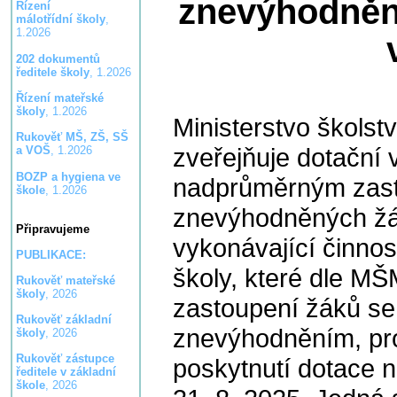
znevýhodněný
Řízení
málotřídní školy
,
1.2026
202 dokumentů
ředitele školy
, 1.2026
Řízení mateřské
školy
, 1.2026
Ministerstvo školst
Rukověť MŠ, ZŠ, SŠ
zveřejňuje dotační 
a VOŠ
, 1.2026
BOZP a hygiena ve
nadprůměrným zast
škole
, 1.2026
znevýhodněných žá
Připravujeme
vykonávající činnos
PUBLIKACE:
školy, které dle M
Rukověť mateřské
školy
, 2026
zastoupení žáků se
Rukověť základní
znevýhodněním, pro
školy
, 2026
Rukověť zástupce
poskytnutí dotace n
ředitele v základní
škole
, 2026