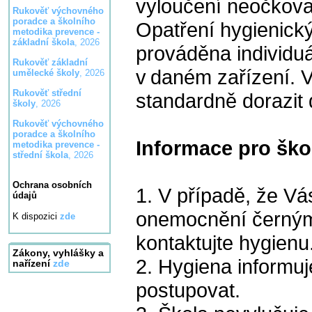
vyloučení neočkovan
Rukověť výchovného
poradce a školního
Opatření hygienick
metodika prevence -
základní škola
, 2026
prováděna individuá
Rukověť základní
v daném zařízení. V
umělecké školy
, 2026
Rukověť střední
standardně dorazit 
školy
, 2026
Rukověť výchovného
poradce a školního
Informace pro škol
metodika prevence -
střední škola
, 2026
Ochrana osobních
1. V případě, že Vás
údajů
onemocnění černým 
K dispozici
zde
kontaktujte hygienu
Zákony, vyhlášky a
2. Hygiena informuje
nařízení
zde
postupovat.