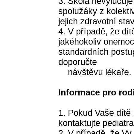
3. Škola nevylučuj
spolužáky z kolekt
jejich zdravotní sta
4. V případě, že dí
jakéhokoliv onemocn
standardních postupů
doporučte
návštěvu lékaře.
Informace pro rod
1. Pokud Vaše dítě
kontaktujte pediatr
2. V případě, že Vy