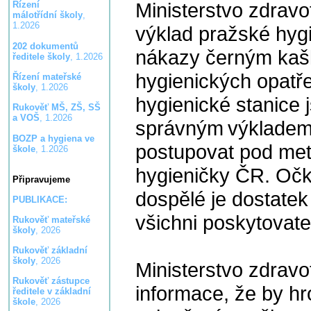
Ministerstvo zdravo
Řízení
málotřídní školy
,
1.2026
výklad pražské hygi
202 dokumentů
nákazy černým kašl
ředitele školy
, 1.2026
hygienických opatř
Řízení mateřské
školy
, 1.2026
hygienické stanice 
Rukověť MŠ, ZŠ, SŠ
a VOŠ
, 1.2026
správným výkladem
BOZP a hygiena ve
postupovat pod me
škole
, 1.2026
hygieničky ČR. Očko
Připravujeme
dospělé je dostatek
PUBLIKACE:
všichni poskytovate
Rukověť mateřské
školy
, 2026
Rukověť základní
školy
, 2026
Ministerstvo zdravo
Rukověť zástupce
informace, že by hro
ředitele v základní
škole
, 2026