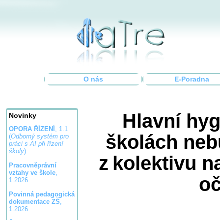
O nás
E-Poradna
Hlavní hyg
Novinky
OPORA ŘÍZENÍ
, 1.1
školách neb
(
Odborný systém pro
práci s AI při řízení
školy
)
z kolektivu 
Pracovněprávní
vztahy ve škole
,
oč
1.2026
Povinná pedagogická
dokumentace ZŠ
,
1.2026