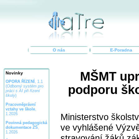
O nás
E-Poradna
MŠMT upra
Novinky
OPORA ŘÍZENÍ
, 1.1
podporu ško
(
Odborný systém pro
práci s AI při řízení
školy
)
Pracovněprávní
vztahy ve škole
,
1.2026
Ministerstvo školst
Povinná pedagogická
ve vyhlášené Výzvě
dokumentace ZŠ
,
1.2026
stravování žáků zák