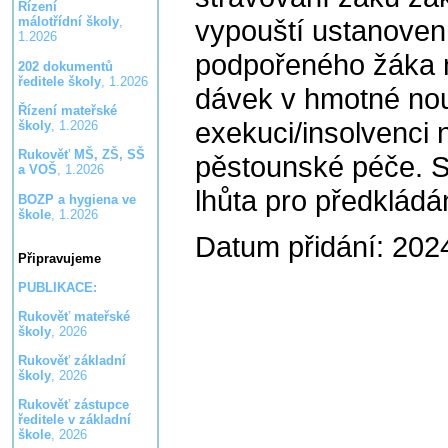
Řízení
vypouští ustanoven
málotřídní školy
,
1.2026
podpořeného žáka 
202 dokumentů
ředitele školy
, 1.2026
dávek v hmotné nouz
Řízení mateřské
exekuci/insolvenci 
školy
, 1.2026
Rukověť MŠ, ZŠ, SŠ
pěstounské péče. S
a VOŠ
, 1.2026
lhůta pro předkládá
BOZP a hygiena ve
škole
, 1.2026
Datum přidání: 202
Připravujeme
PUBLIKACE:
Rukověť mateřské
školy
, 2026
Rukověť základní
školy
, 2026
Rukověť zástupce
ředitele v základní
škole
, 2026