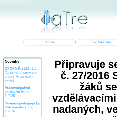
O nás
E-Poradna
Připravuje s
Novinky
OPORA ŘÍZENÍ
, 1.1
č. 27/2016 
(
Odborný systém pro
práci s AI při řízení
školy
)
žáků se
Pracovněprávní
vztahy ve škole
,
vzdělávacími
1.2026
Povinná pedagogická
nadaných, ve
dokumentace ZŠ
,
1.2026