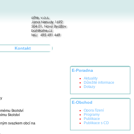
Kontakt
E-Poradna
Aktuality
Důležité informace
Dotazy
ly
E-Obchod
Opora řízení
romému školství
Programy
nímu školství
Publikace
Publikace s CD
ovolným svazkem obcí na