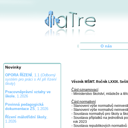
O nás
Novinky
OPORA ŘÍZENÍ
, 1.1 (
Odborný
systém pro práci s AI při řízení
Věstník MŠMT. Ročník LXXIX. Sešit 
školy
)
Část oznamovací
Pracovněprávní vztahy ve
- Ministerstvo školství, mládeže a t
škole
, 1.2026
Část normativní
Povinná pedagogická
- Stanovení výše normativů neinvest
dokumentace ZŠ
, 1.2026
- Stanovení výše normativů neinvesti
- Soustava normativů pro školy a šk
Řízení málotřídní školy
,
- Soustava příplatků na jednotlivá 
1.2026
rok 2023
- Soustava republikových normativů