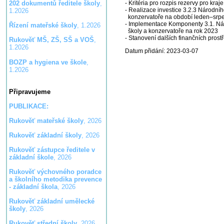
- Kritéria pro rozpis rezervy pro kr
202 dokumentů ředitele školy
,
- Realizace investice 3.2.3 Národníh
1.2026
konzervatoře na období leden–srp
- Implementace Komponenty 3.1. Náro
Řízení mateřské školy
, 1.2026
školy a konzervatoře na rok 2023
- Stanovení dalších finančních pros
Rukověť MŠ, ZŠ, SŠ a VOŠ
,
1.2026
Datum přidání: 2023-03-07
BOZP a hygiena ve škole
,
1.2026
Připravujeme
PUBLIKACE:
Rukověť mateřské školy
, 2026
Rukověť základní školy
, 2026
Rukověť zástupce ředitele v
základní škole
, 2026
Rukověť výchovného poradce
a školního metodika prevence
- základní škola
, 2026
Rukověť základní umělecké
školy
, 2026
Rukověť střední školy
, 2026