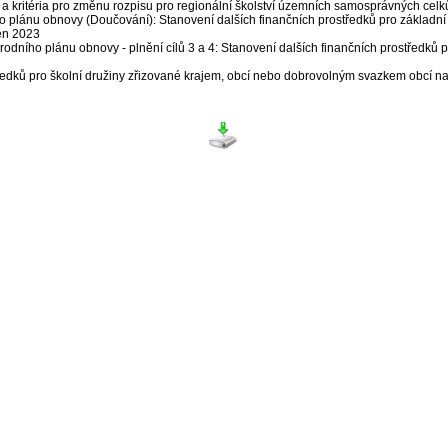
aje a kritéria pro změnu rozpisu pro regionální školství územních samosprávných cel
o plánu obnovy (Doučování): Stanovení dalších finančních prostředků pro základní š
en 2023
dního plánu obnovy - plnění cílů 3 a 4: Stanovení dalších finančních prostředků p
tředků pro školní družiny zřizované krajem, obcí nebo dobrovolným svazkem obcí n