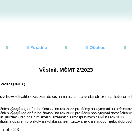
E-Poradna
E-Obchod
Věstník MŠMT 2/2023
2/2023 (260 s.).
ělovýchovy schválilo k zařazení do seznamu učebnic a učebních textů následující titu
ičních výdajů regionálního školství na rok 2023 pro účely poskytování dotací souk
čních výdajů regionálního školství na rok 2023 pro účely poskytování dotací církev
olní družiny v regionálním školství územních samosprávných celků na rok 2023
podpůrná opatření pro školy a školská zařízení zřizované krajem, obcí, nebo dobr
 na rok 2023