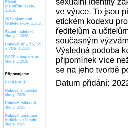
sexuální identity žá
Řízení
málotřídní školy
,
ve výuce. To jsou p
1.2026
etickém kodexu pro 
202 dokumentů
ředitele školy
, 1.2026
ředitelům a učitelů
Řízení mateřské
školy
, 1.2026
současným výzvám p
Rukověť MŠ, ZŠ, SŠ
Výsledná podoba k
a VOŠ
, 1.2026
BOZP a hygiena ve
připomínek více než
škole
, 1.2026
se na jeho tvorbě po
Připravujeme
Datum přidání: 202
PUBLIKACE:
Rukověť mateřské
školy
, 2026
Rukověť základní
školy
, 2026
Rukověť zástupce
ředitele v základní
škole
, 2026