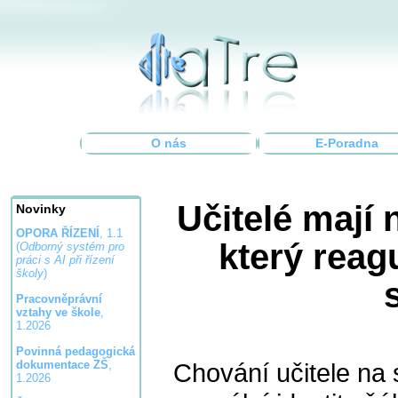
O nás
E-Poradna
Učitelé mají 
Novinky
OPORA ŘÍZENÍ
, 1.1
který reag
(
Odborný systém pro
práci s AI při řízení
školy
)
Pracovněprávní
vztahy ve škole
,
1.2026
Povinná pedagogická
Chování učitele na 
dokumentace ZŠ
,
1.2026