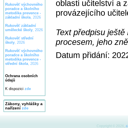
oblasti učitelství a 
Rukověť výchovného
poradce a školního
provázejícího učitele
metodika prevence -
základní škola
, 2026
Rukověť základní
Text předpisu ještě 
umělecké školy
, 2026
Rukověť střední
procesem, jeho zně
školy
, 2026
Rukověť výchovného
Datum přidání: 202
poradce a školního
metodika prevence -
střední škola
, 2026
Ochrana osobních
údajů
K dispozici
zde
Zákony, vyhlášky a
nařízení
zde
Copyright © 2026,
a