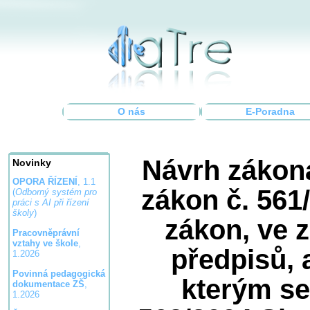
O nás
E-Poradna
Návrh zákon
Novinky
OPORA ŘÍZENÍ
, 1.1
zákon č. 561
(
Odborný systém pro
práci s AI při řízení
školy
)
zákon, ve 
Pracovněprávní
vztahy ve škole
,
předpisů, 
1.2026
Povinná pedagogická
kterým se
dokumentace ZŠ
,
1.2026