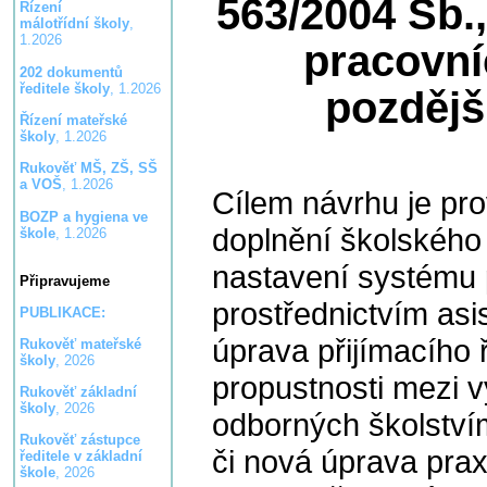
563/2004 Sb.
Řízení
málotřídní školy
,
1.2026
pracovní
202 dokumentů
ředitele školy
, 1.2026
pozdějš
Řízení mateřské
školy
, 1.2026
Rukověť MŠ, ZŠ, SŠ
a VOŠ
, 1.2026
Cílem návrhu je pr
BOZP a hygiena ve
doplnění školského
škole
, 1.2026
nastavení systému
Připravujeme
prostřednictvím as
PUBLIKACE:
úprava přijímacího 
Rukověť mateřské
školy
, 2026
propustnosti mezi 
Rukověť základní
školy
, 2026
odborných školství
Rukověť zástupce
či nová úprava prax
ředitele v základní
škole
, 2026