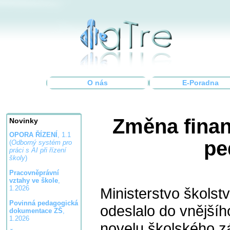
O nás
E-Poradna
Změna finan
Novinky
OPORA ŘÍZENÍ
, 1.1
pe
(
Odborný systém pro
práci s AI při řízení
školy
)
Pracovněprávní
vztahy ve škole
,
1.2026
Ministerstvo školst
Povinná pedagogická
odeslalo do vnějšíh
dokumentace ZŠ
,
1.2026
novelu školského z