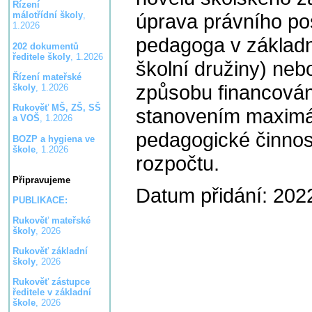
Řízení
úprava právního po
málotřídní školy
,
1.2026
pedagoga v základn
202 dokumentů
ředitele školy
, 1.2026
školní družiny) ne
Řízení mateřské
způsobu financován
školy
, 1.2026
Rukověť MŠ, ZŠ, SŠ
stanovením maximál
a VOŠ
, 1.2026
pedagogické činnos
BOZP a hygiena ve
škole
, 1.2026
rozpočtu.
Připravujeme
Datum přidání: 202
PUBLIKACE:
Rukověť mateřské
školy
, 2026
Rukověť základní
školy
, 2026
Rukověť zástupce
ředitele v základní
škole
, 2026