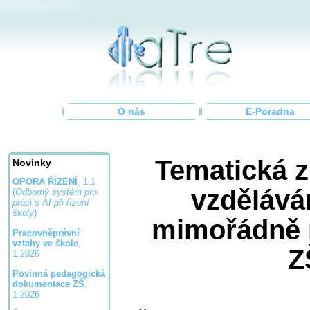
O nás
E-Poradna
Tematická 
Novinky
OPORA ŘÍZENÍ
, 1.1
vzdělává
(
Odborný systém pro
práci s AI při řízení
školy
)
mimořádně 
Pracovněprávní
vztahy ve škole
,
Z
1.2026
Povinná pedagogická
dokumentace ZŠ
,
1.2026