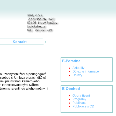
Kontakt
E-Poradna
Aktuality
Důležité informace
ž jsou zachyceni žáci a pedagogové.
Dotazy
 svobod či Úmluva o prách dítěte)
romí při instalaci kamerového
s identifikovatelnými tvářemi
enoménem sharentingu a jeho možnými
E-Obchod
Opora řízení
Programy
Publikace
Publikace s CD