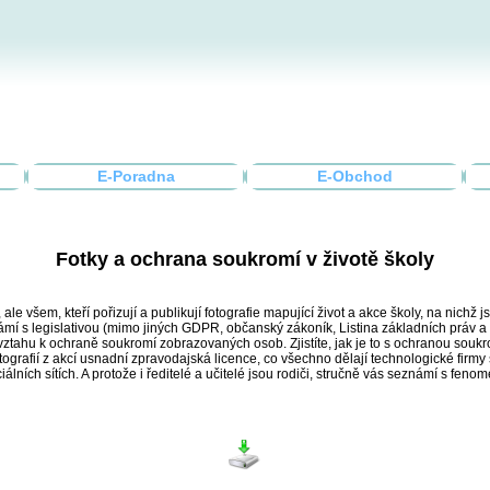
E-Poradna
E-Obchod
Fotky a ochrana soukromí v životě školy
ale všem, kteří pořizují a publikují fotografie mapující život a akce školy, na nich
ámí s legislativou (mimo jiných GDPR, občanský zákoník, Listina základních práv a
e vztahu k ochraně soukromí zobrazovaných osob. Zjistíte, jak je to s ochranou souk
otografií z akcí usnadní zpravodajská licence, co všechno dělají technologické firmy 
iálních sítích. A protože i ředitelé a učitelé jsou rodiči, stručně vás seznámí s f