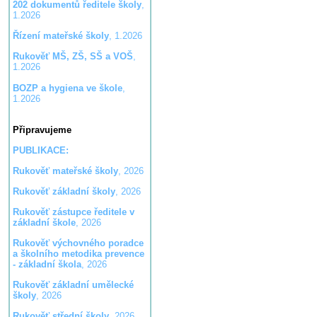
202 dokumentů ředitele školy
,
1.2026
Řízení mateřské školy
, 1.2026
Rukověť MŠ, ZŠ, SŠ a VOŠ
,
1.2026
BOZP a hygiena ve škole
,
1.2026
Připravujeme
PUBLIKACE:
Rukověť mateřské školy
, 2026
Rukověť základní školy
, 2026
Rukověť zástupce ředitele v
základní škole
, 2026
Rukověť výchovného poradce
a školního metodika prevence
- základní škola
, 2026
Rukověť základní umělecké
školy
, 2026
Rukověť střední školy
, 2026