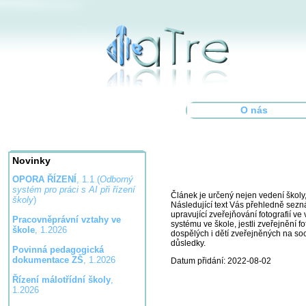
O nás
Novinky
OPORA ŘÍZENÍ
, 1.1 (
Odborný
systém pro práci s AI při řízení
Článek je určený nejen vedení školy, 
školy
)
Následující text Vás přehledně sezn
upravující zveřejňování fotografií v
Pracovněprávní vztahy ve
systému ve škole, jestli zveřejnění f
škole
, 1.2026
dospělých i dětí zveřejněných na soc
důsledky.
Povinná pedagogická
dokumentace ZŠ
, 1.2026
Datum přidání: 2022-08-02
Řízení málotřídní školy
,
1.2026