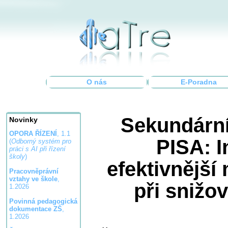
O nás
E-Poradna
Sekundární
Novinky
OPORA ŘÍZENÍ
, 1.1
PISA: I
(
Odborný systém pro
práci s AI při řízení
školy
)
efektivnějš
Pracovněprávní
vztahy ve škole
,
při snižo
1.2026
Povinná pedagogická
dokumentace ZŠ
,
1.2026