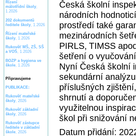
Česká školní inspe
Řízení
málotřídní školy
,
1.2026
národních hodnoticí
202 dokumentů
prostředí také gara
ředitele školy
, 1.2026
mezinárodních šetř
Řízení mateřské
školy
, 1.2026
PIRLS, TIMSS apod.
Rukověť MŠ, ZŠ, SŠ
a VOŠ
, 1.2026
šetření o vyučován
BOZP a hygiena ve
Nyní Česká školní 
škole
, 1.2026
sekundární analýzu, 
Připravujeme
příslušných zjištění,
PUBLIKACE:
shrnutí a doporučen
Rukověť mateřské
školy
, 2026
využitelnou inspira
Rukověť základní
školy
, 2026
škol při snižování 
Rukověť zástupce
ředitele v základní
Datum přidání: 202
škole
, 2026