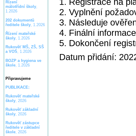
1. Registrace na p
Řízení
málotřídní školy
,
2. Vyplnění požad
1.2026
3. Následuje ověře
202 dokumentů
ředitele školy
, 1.2026
4. Finální informac
Řízení mateřské
školy
, 1.2026
5. Dokončení regis
Rukověť MŠ, ZŠ, SŠ
a VOŠ
, 1.2026
Datum přidání: 202
BOZP a hygiena ve
škole
, 1.2026
Připravujeme
PUBLIKACE:
Rukověť mateřské
školy
, 2026
Rukověť základní
školy
, 2026
Rukověť zástupce
ředitele v základní
škole
, 2026