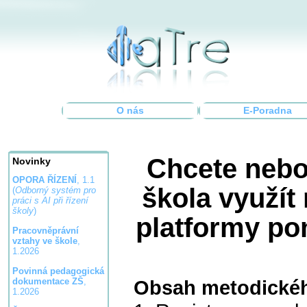
O nás
E-Poradna
Chcete nebo
Novinky
OPORA ŘÍZENÍ
, 1.1
škola využít
(
Odborný systém pro
práci s AI při řízení
školy
)
platformy po
Pracovněprávní
vztahy ve škole
,
1.2026
Povinná pedagogická
Obsah metodickéh
dokumentace ZŠ
,
1.2026