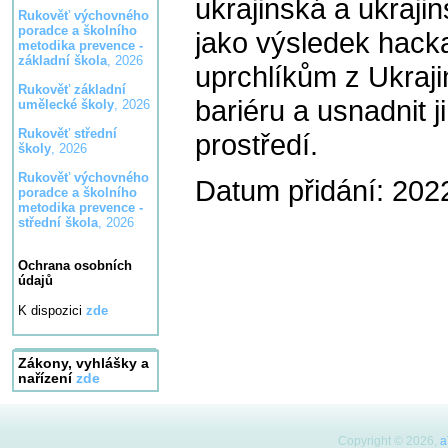
ukrajinská a ukraji
Rukověť výchovného
poradce a školního
jako výsledek hack
metodika prevence -
základní škola
, 2026
uprchlíkům z Ukraj
Rukověť základní
bariéru a usnadnit 
umělecké školy
, 2026
Rukověť střední
prostředí.
školy
, 2026
Rukověť výchovného
Datum přidání: 202
poradce a školního
metodika prevence -
střední škola
, 2026
Ochrana osobních
údajů
K dispozici
zde
Zákony, vyhlášky a
nařízení
zde
Copyright © 2026,
a