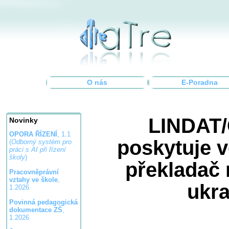
O nás
E-Poradna
LINDAT
Novinky
OPORA ŘÍZENÍ
, 1.1
poskytuje 
(
Odborný systém pro
práci s AI při řízení
školy
)
překladač 
Pracovněprávní
vztahy ve škole
,
ukra
1.2026
Povinná pedagogická
dokumentace ZŠ
,
1.2026