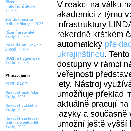
V reakci na válku na
Řízení
málotřídní školy
,
1.2026
akademici z týmu 
202 dokumentů
infrastruktury LI
ředitele školy
, 1.2026
rekordně krátkém č
Řízení mateřské
školy
, 1.2026
automatický
překla
Rukověť MŠ, ZŠ, SŠ
a VOŠ
, 1.2026
ukrajinštinou
. Tento
BOZP a hygiena ve
dostupný v rámci ná
škole
, 1.2026
veřejnosti předsta
Připravujeme
lety. Nástroj využí
PUBLIKACE:
umožňuje překlad m
Rukověť mateřské
školy
, 2026
aktuálně pracují na 
Rukověť základní
školy
, 2026
jazyky a současně v
Rukověť zástupce
umožní ještě vyšší 
ředitele v základní
škole
, 2026