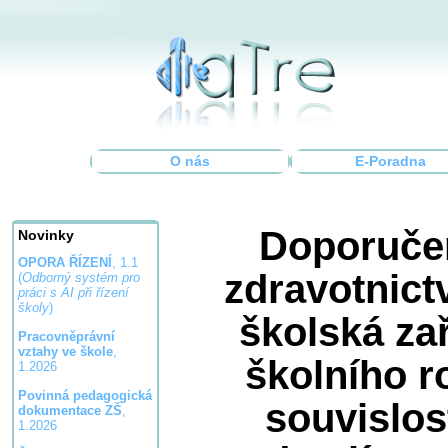
O nás
E-Poradna
Doporučen
Novinky
OPORA ŘÍZENÍ
, 1.1
zdravotnict
(
Odborný systém pro
práci s AI při řízení
školy
)
školská zař
Pracovněprávní
vztahy ve škole
,
školního r
1.2026
Povinná pedagogická
souvislost
dokumentace ZŠ
,
1.2026