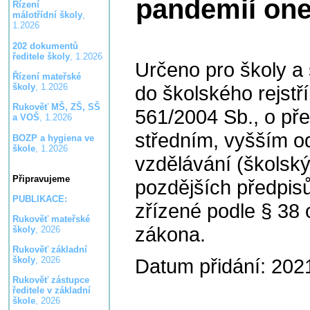
pandemií one
Řízení
málotřídní školy
,
1.2026
202 dokumentů
ředitele školy
, 1.2026
Určeno pro školy a
Řízení mateřské
do školského rejstř
školy
, 1.2026
Rukověť MŠ, ZŠ, SŠ
561/2004 Sb., o př
a VOŠ
, 1.2026
středním, vyšším o
BOZP a hygiena ve
škole
, 1.2026
vzdělávání (školský
Připravujeme
pozdějších předpisů
PUBLIKACE:
zřízené podle § 38 
Rukověť mateřské
zákona.
školy
, 2026
Rukověť základní
Datum přidání: 202
školy
, 2026
Rukověť zástupce
ředitele v základní
škole
, 2026