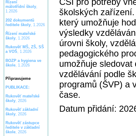
ČŠI pro potřeby vn
Řízení
málotřídní školy
,
školských zařízení.
1.2026
který umožňuje hod
202 dokumentů
ředitele školy
, 1.2026
výsledky vzděláván
Řízení mateřské
školy
, 1.2026
úrovni školy, vzdě
Rukověť MŠ, ZŠ, SŠ
pedagogického pro
a VOŠ
, 1.2026
BOZP a hygiena ve
umožňuje sledovat 
škole
, 1.2026
vzdělávání podle š
Připravujeme
programů (ŠVP) a v
PUBLIKACE:
čase.
Rukověť mateřské
školy
, 2026
Datum přidání: 202
Rukověť základní
školy
, 2026
Rukověť zástupce
ředitele v základní
škole
, 2026