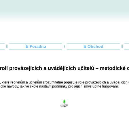
E-Poradna
E-Obchod
rolí provázejících a uvádějících učitelů – metodické
teré ředitelům a učitelům srozumitelně popisuje role provázejících a uvádějících u
ktické návody, jak ve škole nastavit podmínky pro jejich smysluplné fungování.