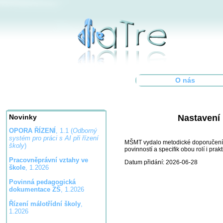
O nás
Nastavení 
Novinky
OPORA ŘÍZENÍ
, 1.1 (
Odborný
systém pro práci s AI při řízení
MŠMT vydalo metodické doporučení, k
školy
)
povinností a specifik obou rolí i pra
Pracovněprávní vztahy ve
Datum přidání: 2026-06-28
škole
, 1.2026
Povinná pedagogická
dokumentace ZŠ
, 1.2026
Řízení málotřídní školy
,
1.2026