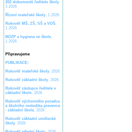
202 dokumentů ředitele školy
,
1.2026
Řízení mateřské školy
, 1.2026
Rukověť MŠ, ZŠ, SŠ a VOŠ
,
1.2026
BOZP a hygiena ve škole
,
1.2026
Připravujeme
PUBLIKACE:
Rukověť mateřské školy
, 2026
Rukověť základní školy
, 2026
Rukověť zástupce ředitele v
základní škole
, 2026
Rukověť výchovného poradce
a školního metodika prevence
- základní škola
, 2026
Rukověť základní umělecké
školy
, 2026
Rukověť střední školy
, 2026