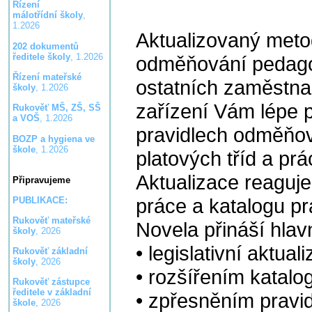
Řízení
málotřídní školy
,
1.2026
Aktualizovaný meto
202 dokumentů
ředitele školy
, 1.2026
odměňování pedago
Řízení mateřské
ostatních zaměstna
školy
, 1.2026
zařízení Vám lépe 
Rukověť MŠ, ZŠ, SŠ
a VOŠ
, 1.2026
pravidlech odměňov
BOZP a hygiena ve
škole
, 1.2026
platových tříd a prá
Aktualizace reaguj
Připravujeme
práce a katalogu pr
PUBLIKACE:
Rukověť mateřské
Novela přináší hla
školy
, 2026
• legislativní aktual
Rukověť základní
školy
, 2026
• rozšířením katalo
Rukověť zástupce
ředitele v základní
• zpřesněním pravi
škole
, 2026