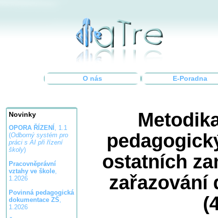
O nás
E-Poradna
Metodik
Novinky
OPORA ŘÍZENÍ
, 1.1
pedagogick
(
Odborný systém pro
práci s AI při řízení
školy
)
ostatních z
Pracovněprávní
vztahy ve škole
,
zařazování 
1.2026
Povinná pedagogická
(
dokumentace ZŠ
,
1.2026