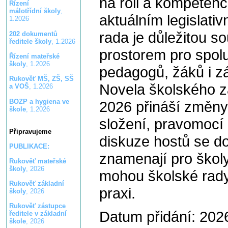
na roli a kompetenc
Řízení
málotřídní školy
,
aktuálním legislati
1.2026
rada je důležitou s
202 dokumentů
ředitele školy
, 1.2026
prostorem pro spolu
Řízení mateřské
školy
, 1.2026
pedagogů, žáků i z
Rukověť MŠ, ZŠ, SŠ
Novela školského z
a VOŠ
, 1.2026
BOZP a hygiena ve
2026 přináší změny, 
škole
, 1.2026
složení, pravomocí 
Připravujeme
diskuze hostů se do
PUBLIKACE:
znamenají pro školy
Rukověť mateřské
školy
, 2026
mohou školské rady 
Rukověť základní
praxi.
školy
, 2026
Rukověť zástupce
Datum přidání: 202
ředitele v základní
škole
, 2026