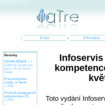
O nás
E-Poradna
Infoservis
Novinky
OPORA ŘÍZENÍ
, 1.1
kompetence
(
Odborný systém pro
práci s AI při řízení
školy
)
kvě
Pracovněprávní
vztahy ve škole
,
1.2026
Povinná pedagogická
Toto vydání Infoser
dokumentace ZŠ
,
1.2026