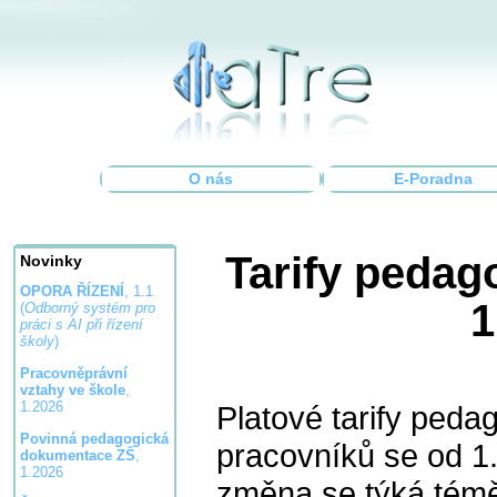
O nás
E-Poradna
Tarify pedag
Novinky
OPORA ŘÍZENÍ
, 1.1
1
(
Odborný systém pro
práci s AI při řízení
školy
)
Pracovněprávní
vztahy ve škole
,
1.2026
Platové tarify ped
Povinná pedagogická
pracovníků se od 1.
dokumentace ZŠ
,
1.2026
změna se týká témě