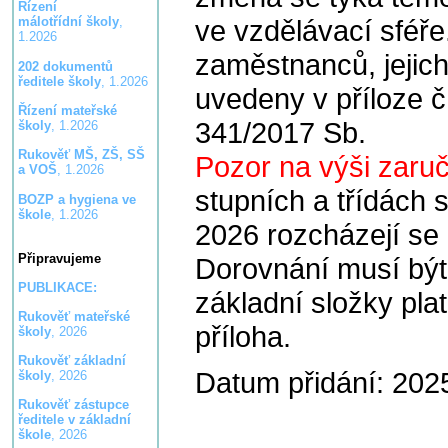
Řízení
ve vzdělávací sféře
málotřídní školy
,
1.2026
zaměstnanců, jejichž
202 dokumentů
ředitele školy
, 1.2026
uvedeny v příloze č.
Řízení mateřské
341/2017 Sb.
školy
, 1.2026
Rukověť MŠ, ZŠ, SŠ
Pozor na výši zaru
a VOŠ
, 1.2026
stupních a třídách 
BOZP a hygiena ve
škole
, 1.2026
2026 rozcházejí se
Připravujeme
Dorovnání musí bý
PUBLIKACE:
základní složky platu
Rukověť mateřské
příloha.
školy
, 2026
Rukověť základní
Datum přidání: 202
školy
, 2026
Rukověť zástupce
ředitele v základní
škole
, 2026