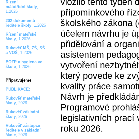
vložilo tento týden
Řízení
málotřídní školy
,
připomínkového říz
1.2026
školského zákona (
202 dokumentů
ředitele školy
, 1.2026
účelem návrhu je ú
Řízení mateřské
školy
, 1.2026
přidělování a organ
Rukověť MŠ, ZŠ, SŠ
asistentem pedagog
a VOŠ
, 1.2026
BOZP a hygiena ve
vytvoření nezbytn
škole
, 1.2026
který povede ke zvý
Připravujeme
kvality práce samo
PUBLIKACE:
Návrh je předkládá
Rukověť mateřské
školy
, 2026
Programové prohláš
Rukověť základní
legislativních prací
školy
, 2026
roku 2026.
Rukověť zástupce
ředitele v základní
škole
, 2026