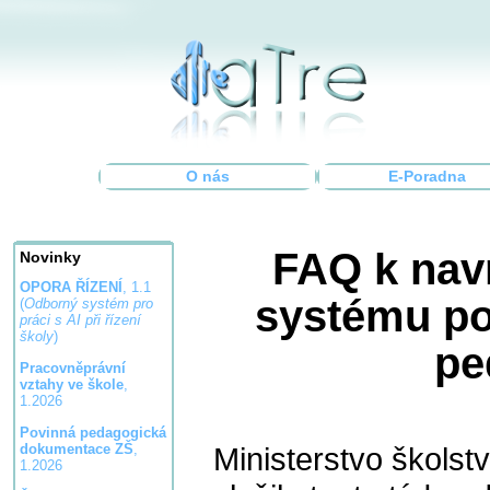
O nás
E-Poradna
FAQ k nav
Novinky
OPORA ŘÍZENÍ
, 1.1
systému po
(
Odborný systém pro
práci s AI při řízení
školy
)
pe
Pracovněprávní
vztahy ve škole
,
1.2026
Povinná pedagogická
Ministerstvo školst
dokumentace ZŠ
,
1.2026