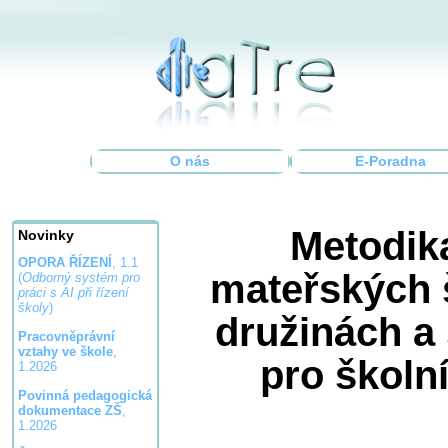
O nás
E-Poradna
Metodik
Novinky
OPORA ŘÍZENÍ
, 1.1
mateřských 
(
Odborný systém pro
práci s AI při řízení
školy
)
družinách a
Pracovněprávní
vztahy ve škole
,
pro školn
1.2026
Povinná pedagogická
dokumentace ZŠ
,
1.2026