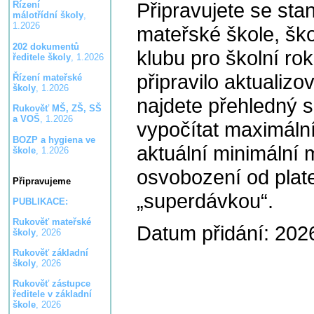
Připravujete se stan
Řízení
málotřídní školy
,
1.2026
mateřské škole, ško
202 dokumentů
klubu pro školní r
ředitele školy
, 1.2026
připravilo aktualiz
Řízení mateřské
školy
, 1.2026
najdete přehledný s
Rukověť MŠ, ZŠ, SŠ
a VOŠ
, 1.2026
vypočítat maximáln
BOZP a hygiena ve
aktuální minimální 
škole
, 1.2026
osvobození od plate
Připravujeme
„superdávkou“.
PUBLIKACE:
Rukověť mateřské
Datum přidání: 202
školy
, 2026
Rukověť základní
školy
, 2026
Rukověť zástupce
ředitele v základní
škole
, 2026