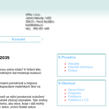
Kontakt
 2035
E-Poradna
Aktuality
Důležité informace
knou volná místa? K řešení této
Dotazy
grafických dat modeluje budoucí
vývojem porodnosti a migrace
E-Obchod
 kapacitami mateřských škol na
Opora řízení
Programy
Publikace
oveň se mění prostorové rozložení
Publikace s CD
odobě ztrácejí obyvatele. Tyto změny
tomu, aby obce, kraje i stát mohly
Jelen, vrchní ředitel sekce