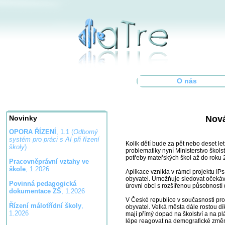
O nás
Nová
Novinky
OPORA ŘÍZENÍ
, 1.1 (
Odborný
systém pro práci s AI při řízení
Kolik dětí bude za pět nebo deset l
školy
)
problematiky nyní Ministerstvo škols
potřeby mateřských škol až do roku
Pracovněprávní vztahy ve
škole
, 1.2026
Aplikace vznikla v rámci projektu I
obyvatel. Umožňuje sledovat očekáva
Povinná pedagogická
úrovni obcí s rozšířenou působností
dokumentace ZŠ
, 1.2026
V České republice v současnosti pro
Řízení málotřídní školy
,
obyvatel. Velká města dále rostou dí
1.2026
mají přímý dopad na školství a na pl
lépe reagovat na demografické změny 