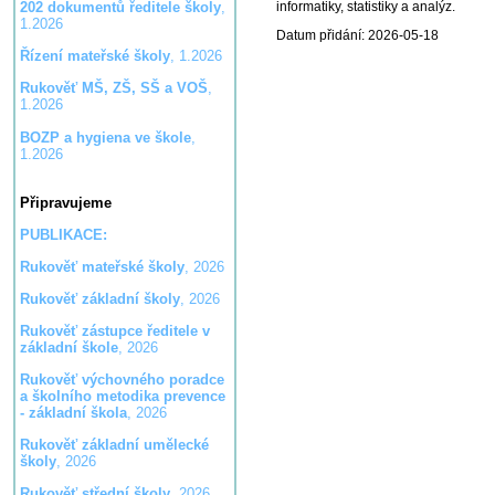
informatiky, statistiky a analýz.
202 dokumentů ředitele školy
,
1.2026
Datum přidání: 2026-05-18
Řízení mateřské školy
, 1.2026
Rukověť MŠ, ZŠ, SŠ a VOŠ
,
1.2026
BOZP a hygiena ve škole
,
1.2026
Připravujeme
PUBLIKACE:
Rukověť mateřské školy
, 2026
Rukověť základní školy
, 2026
Rukověť zástupce ředitele v
základní škole
, 2026
Rukověť výchovného poradce
a školního metodika prevence
- základní škola
, 2026
Rukověť základní umělecké
školy
, 2026
Rukověť střední školy
, 2026