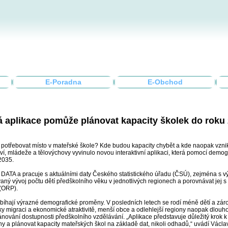
E-Poradna
E-Obchod
 aplikace pomůže plánovat kapacity školek do roku
et potřebovat místo v mateřské škole? Kde budou kapacity chybět a kde naopak vzni
tví, mládeže a tělovýchovy vyvinulo novou interaktivní aplikaci, která pomocí demo
 2035.
Ps DATA a pracuje s aktuálními daty Českého statistického úřadu (ČSÚ), zejména s 
ný vývoj počtu dětí předškolního věku v jednotlivých regionech a porovnávat jej s
 (ORP).
bíhají výrazné demografické proměny. V posledních letech se rodí méně dětí a zár
ky migraci a ekonomické atraktivitě, menší obce a odlehlejší regiony naopak dlouh
ánování dostupnosti předškolního vzdělávání. „Aplikace představuje důležitý krok k 
a plánovat kapacity mateřských škol na základě dat, nikoli odhadů,“ uvádí Václav 