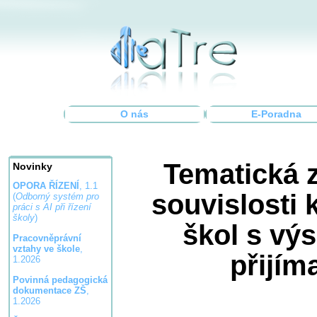
O nás
E-Poradna
Tematická 
Novinky
OPORA ŘÍZENÍ
, 1.1
souvislosti 
(
Odborný systém pro
práci s AI při řízení
školy
)
škol s vý
Pracovněprávní
vztahy ve škole
,
přijím
1.2026
Povinná pedagogická
dokumentace ZŠ
,
1.2026