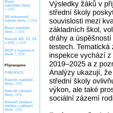
Výsledky žáků v při
Řízení
málotřídní školy
,
1.2026
střední školy poskyt
202 dokumentů
souvislosti mezi kv
ředitele školy
, 1.2026
základních škol, vo
Řízení mateřské
školy
, 1.2026
dráhy a úspěšností 
Rukověť MŠ, ZŠ, SŠ
a VOŠ
, 1.2026
testech. Tematická
BOZP a hygiena ve
inspekce vychází z d
škole
, 1.2026
2019–2025 a z pozn
Připravujeme
Analýzy ukazují, ž
PUBLIKACE:
střední školy ovlivňu
Rukověť mateřské
školy
, 2026
výkon, ale také prost
Rukověť základní
školy
, 2026
sociální zázemí rod
Rukověť zástupce
ředitele v základní
škole
, 2026