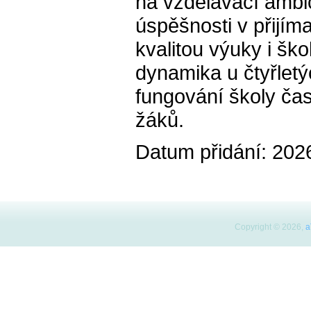
na vzdělávací ambic
úspěšnosti v přijíma
kvalitou výuky i ško
dynamika u čtyřletý
fungování školy čas
žáků.
Datum přidání: 202
Copyright © 2026,
a