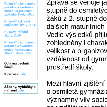
Zpráva se věnuje j
Rukověť výchovného
poradce a školního
stupně do osmiletý
metodika prevence -
základní škola
, 2026
žáků z 2. stupně do
Rukověť základní
dalších maturitních 
umělecké školy
, 2026
Rukověť střední
Vedle výsledků přij
školy
, 2026
zohledněny i charakt
Rukověť výchovného
poradce a školního
velikost a organizov
metodika prevence -
střední škola
, 2026
vzdálenost od gymn
Ochrana osobních
prostředí školy.
údajů
K dispozici
zde
Mezi hlavní zjištění
Zákony, vyhlášky a
o osmiletá gymnázia
nařízení
zde
významný vliv soci