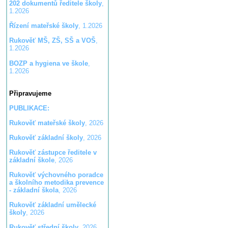
202 dokumentů ředitele školy
,
1.2026
Řízení mateřské školy
, 1.2026
Rukověť MŠ, ZŠ, SŠ a VOŠ
,
1.2026
BOZP a hygiena ve škole
,
1.2026
Připravujeme
PUBLIKACE:
Rukověť mateřské školy
, 2026
Rukověť základní školy
, 2026
Rukověť zástupce ředitele v
základní škole
, 2026
Rukověť výchovného poradce
a školního metodika prevence
- základní škola
, 2026
Rukověť základní umělecké
školy
, 2026
Rukověť střední školy
, 2026