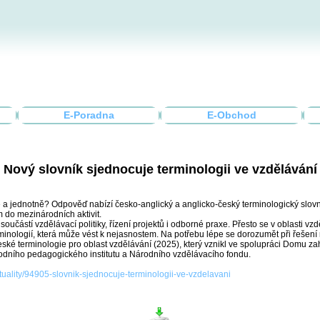
E-Poradna
E-Obchod
Nový slovník sjednocuje terminologii ve vzdělávání
ě a jednotně? Odpověď nabízí česko-anglický a anglicko-český terminologický slovn
do mezinárodních aktivit.
oučástí vzdělávací politiky, řízení projektů i odborné praxe. Přesto se v oblasti v
inologií, která může vést k nejasnostem. Na potřebu lépe se dorozumět při řešení
ské terminologie pro oblast vzdělávání (2025), který vznikl ve spolupráci Domu za
rodního pedagogického institutu a Národního vzdělávacího fondu.
ktuality/94905-slovnik-sjednocuje-terminologii-ve-vzdelavani