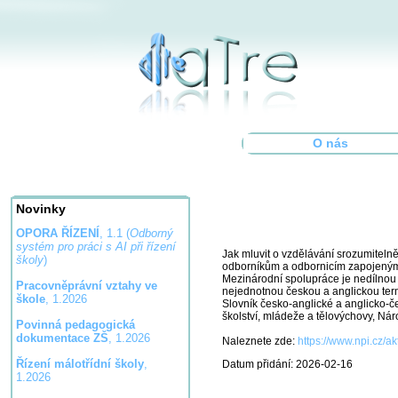
O nás
Novinky
OPORA ŘÍZENÍ
, 1.1 (
Odborný
systém pro práci s AI při řízení
Jak mluvit o vzdělávání srozumiteln
školy
)
odborníkům a odbornicím zapojeným 
Mezinárodní spolupráce je nedílnou s
Pracovněprávní vztahy ve
nejednotnou českou a anglickou term
škole
, 1.2026
Slovník česko-anglické a anglicko-če
školství, mládeže a tělovýchovy, Ná
Povinná pedagogická
dokumentace ZŠ
, 1.2026
Naleznete zde:
https://www.npi.cz/a
Řízení málotřídní školy
,
Datum přidání: 2026-02-16
1.2026