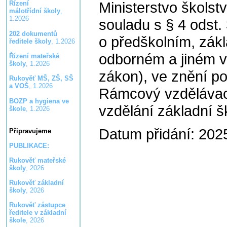
Ministerstvo školst
Řízení
málotřídní školy
,
1.2026
souladu s § 4 odst.
202 dokumentů
o předškolním, zák
ředitele školy
, 1.2026
odborném a jiném v
Řízení mateřské
školy
, 1.2026
zákon), ve znění p
Rukověť MŠ, ZŠ, SŠ
a VOŠ
, 1.2026
Rámcový vzdělávac
BOZP a hygiena ve
vzdělání základní šk
škole
, 1.2026
Datum přidání: 202
Připravujeme
PUBLIKACE:
Rukověť mateřské
školy
, 2026
Rukověť základní
školy
, 2026
Rukověť zástupce
ředitele v základní
škole
, 2026