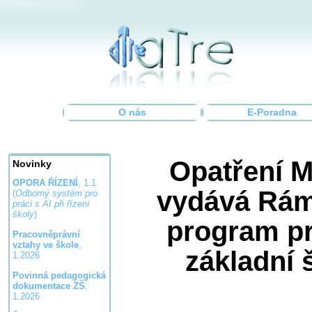
O nás
E-Poradna
Opatření 
Novinky
OPORA ŘÍZENÍ
, 1.1
vydává Rám
(
Odborný systém pro
práci s AI při řízení
školy
)
program pr
Pracovněprávní
vztahy ve škole
,
základní 
1.2026
Povinná pedagogická
dokumentace ZŠ
,
1.2026