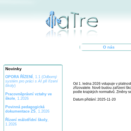
O nás
Novinky
OPORA ŘÍZENÍ
, 1.1 (
Odborný
systém pro práci s AI při řízení
Od 1. ledna 2026 vstupuje v platnost
školy
)
zřizovatele. Nově budou zařízení ško
podle krajských normativů. Změny se 
Pracovněprávní vztahy ve
škole
, 1.2026
Datum přidání: 2025-11-20
Povinná pedagogická
dokumentace ZŠ
, 1.2026
Řízení málotřídní školy
,
1.2026