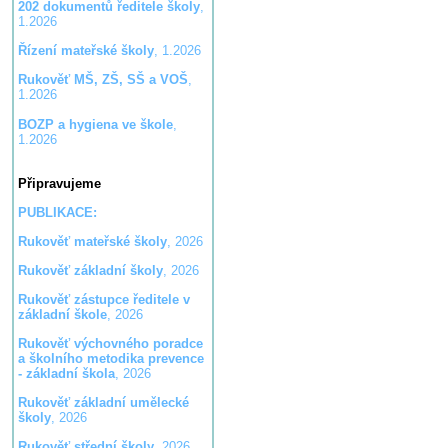
202 dokumentů ředitele školy
,
1.2026
Řízení mateřské školy
, 1.2026
Rukověť MŠ, ZŠ, SŠ a VOŠ
,
1.2026
BOZP a hygiena ve škole
,
1.2026
Připravujeme
PUBLIKACE:
Rukověť mateřské školy
, 2026
Rukověť základní školy
, 2026
Rukověť zástupce ředitele v
základní škole
, 2026
Rukověť výchovného poradce
a školního metodika prevence
- základní škola
, 2026
Rukověť základní umělecké
školy
, 2026
Rukověť střední školy
, 2026