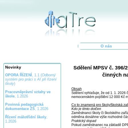
O nás
Sdělení MPSV č. 396/2
Novinky
činných n
OPORA ŘÍZENÍ
, 1.1 (
Odborný
systém pro práci s AI při řízení
školy
)
Obsah
Pracovněprávní vztahy ve
Sdělení vyhlašuje, že od 1. 1. 2026
škole
, 1.2026
nemocenském pojištění 12 000 Kč mě
Povinná pedagogická
Co to znamená pro školy/školská zař
dokumentace ZŠ
, 1.2026
Kdo je tímto dotčen
Zaměstnanci školy či školského zaří
odměna dosáhne výše rozhodné částk
Řízení málotřídní školy
,
Praktický dopad
1.2026
Pokud zaměstnanec na základě DPP 