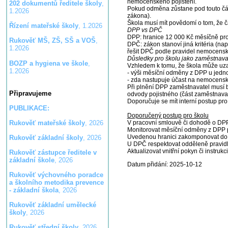
nemocenského pojištění.
202 dokumentů ředitele školy
,
Pokud odměna zůstane pod touto čás
1.2026
zákona).
Škola musí mít povědomí o tom, že čá
Řízení mateřské školy
, 1.2026
DPP vs DPČ
DPP: hranice 12 000 Kč měsíčně pro
Rukověť MŠ, ZŠ, SŠ a VOŠ
,
DPČ: zákon stanoví jiná kritéria (na
1.2026
řešit DPČ podle pravidel nemocensk
Důsledky pro školu jako zaměstnava
BOZP a hygiena ve škole
,
Vzhledem k tomu, že škola může uzav
1.2026
- výši měsíční odměny z DPP u jed
- zda nastupuje účast na nemocensk
Při plnění DPP zaměstnavatel musí 
Připravujeme
odvody pojistného (část zaměstnava
Doporučuje se mít interní postup pr
PUBLIKACE:
Doporučený postup pro školu
V pracovní smlouvě či dohodě o DPP
Rukověť mateřské školy
, 2026
Monitorovat měsíční odměny z DPP pr
Uvedenou hranici zakomponovat do 
Rukověť základní školy
, 2026
U DPČ respektovat odděleně pravidla
Aktualizovat vnitřní pokyn či instru
Rukověť zástupce ředitele v
základní škole
, 2026
Datum přidání: 2025-10-12
Rukověť výchovného poradce
a školního metodika prevence
- základní škola
, 2026
Rukověť základní umělecké
školy
, 2026
Rukověť střední školy
, 2026