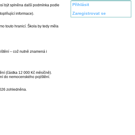
Přihlásit
sí být splněna další podmínka podle
Zaregistrovat se
doplňující informace).
mo touto hranicí. Škola by tedy měla
štění – což nutně znamená i
ní (částka 12 000 Kč měsíčně).
ení do nemocenského pojištění.
 2026 zohledněna.