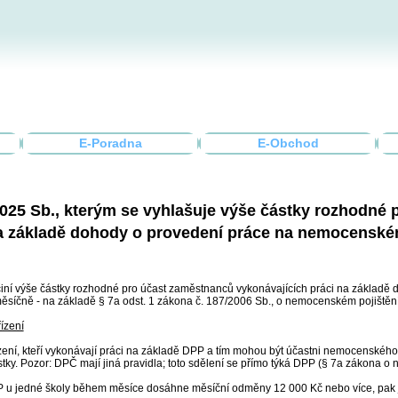
E-Poradna
E-Obchod
025 Sb., kterým se vyhlašuje výše částky rozhodné
a základě dohody o provedení práce na nemocenském
 činí výše částky rozhodné pro účast zaměstnanců vykonávajících práci na základě
síčně - na základě § 7a odst. 1 zákona č. 187/2006 Sb., o nemocenském pojištěn
ízení
zení, kteří vykonávají práci na základě DPP a tím mohou být účastni nemocenského p
y. Pozor: DPČ mají jiná pravidla; toto sdělení se přímo týká DPP (§ 7a zákona o
u jedné školy během měsíce dosáhne měsíční odměny 12 000 Kč nebo více, pak j