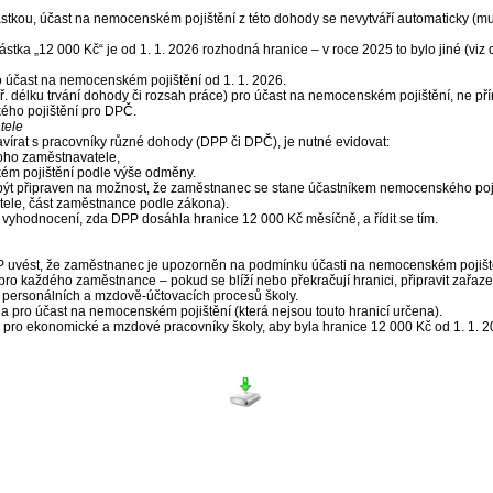
tkou, účast na nemocenském pojištění z této dohody se nevytváří automaticky (mu
stka „12 000 Kč“ je od 1. 1. 2026 rozhodná hranice – v roce 2025 to bylo jiné (viz 
 účast na nemocenském pojištění od 1. 1. 2026.
př. délku trvání dohody či rozsah práce) pro účast na nemocenském pojištění, ne pří
ého pojištění pro DPČ.
tele
írat s pracovníky různé dohody (DPP či DPČ), je nutné evidovat:
noho zaměstnavatele,
ém pojištění podle výše odměny.
být připraven na možnost, že zaměstnanec se stane účastníkem nemocenského poji
tele, část zaměstnance podle zákona).
o vyhodnocení, zda DPP dosáhla hranice 12 000 Kč měsíčně, a řídit se tím.
 uvést, že zaměstnanec je upozorněn na podmínku účasti na nemocenském pojiště
o každého zaměstnance – pokud se blíží nebo překračují hranici, připravit zařaz
personálních a mzdově-účtovacích procesů školy.
 pro účast na nemocenském pojištění (která nejsou touto hranicí určena).
kci pro ekonomické a mzdové pracovníky školy, aby byla hranice 12 000 Kč od 1. 1.