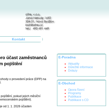
Kontakt
 pro účast zaměstnanců
E-Poradna
 pojištění
Aktuality
Důležité informace
Dotazy
 dohody o provedení práce (DPP) na
í.
E-Obchod
Opora řízení
Programy
ojištění, pokud jejich měsíční
Publikace
 nemocenském pojištění).
Publikace s CD
e od 1. 1. 2026 účasten