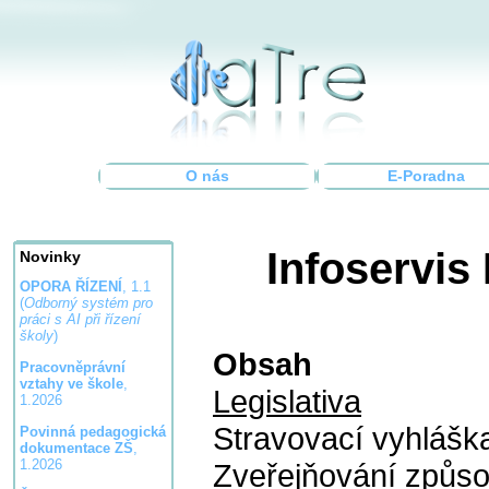
O nás
E-Poradna
Infoservis
Novinky
OPORA ŘÍZENÍ
, 1.1
(
Odborný systém pro
práci s AI při řízení
školy
)
Obsah
Pracovněprávní
vztahy ve škole
,
Legislativa
1.2026
Stravovací vyhláš
Povinná pedagogická
dokumentace ZŠ
,
1.2026
Zveřejňování způs