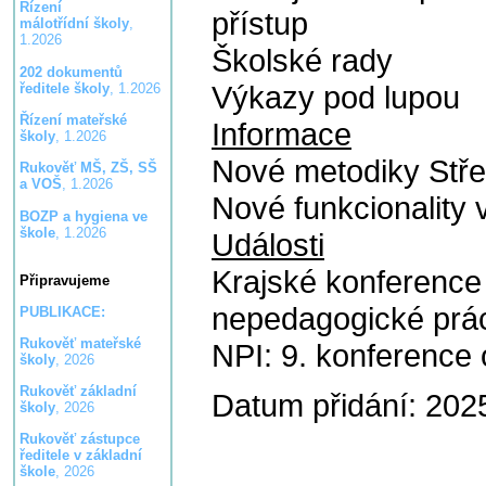
Řízení
přístup
málotřídní školy
,
1.2026
Školské rady
202 dokumentů
Výkazy pod lupou
ředitele školy
, 1.2026
Řízení mateřské
Informace
školy
, 1.2026
Nové metodiky Stře
Rukověť MŠ, ZŠ, SŠ
a VOŠ
, 1.2026
Nové funkcionality v
BOZP a hygiena ve
škole
, 1.2026
Události
Krajské konference
Připravujeme
nepedagogické pr
PUBLIKACE:
Rukověť mateřské
NPI: 9. konference 
školy
, 2026
Rukověť základní
Datum přidání: 202
školy
, 2026
Rukověť zástupce
ředitele v základní
škole
, 2026