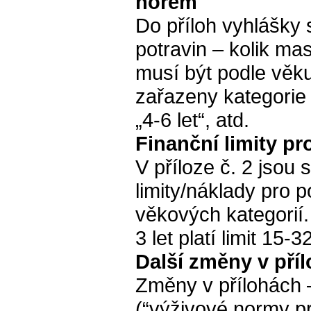
norem
Do příloh vyhlášky 
potravin – kolik mas
musí být podle věk
zařazeny kategorie n
„4-6 let“, atd.
Finanční limity pr
V příloze č. 2 jsou
limity/náklady pro p
věkových kategorií.
3 let platí limit 15
Další změny v pří
Změny v přílohách –
(“výživové normy pr