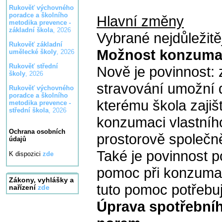
Rukověť výchovného
poradce a školního
Hlavní změny
metodika prevence -
základní škola
, 2026
Vybrané nejdůležitě
Rukověť základní
Možnost konzumac
umělecké školy
, 2026
Rukověť střední
Nově je povinnost: 
školy
, 2026
stravování umožní d
Rukověť výchovného
poradce a školního
kterému škola zajišť
metodika prevence -
střední škola
, 2026
konzumaci vlastního
Ochrana osobních
prostorově společn
údajů
Také je povinnost 
K dispozici
zde
pomoc při konzumaci
Zákony, vyhlášky a
tuto pomoc potřebu
nařízení
zde
Úprava spotřební