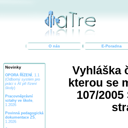
O nás
E-Poradna
Vyhláška č
Novinky
OPORA ŘÍZENÍ
, 1.1
kterou se 
(
Odborný systém pro
práci s AI při řízení
školy
)
107/2005 
Pracovněprávní
vztahy ve škole
,
st
1.2026
Povinná pedagogická
dokumentace ZŠ
,
1.2026