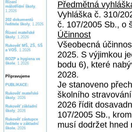
Předmětná vyhlášk
Řízení
málotřídní školy
,
1.2026
Vyhláška č. 310/202
202 dokumentů
č. 107/2005 Sb., o 
ředitele školy
, 1.2026
Účinnost
Řízení mateřské
školy
, 1.2026
Všeobecná účinnost 
Rukověť MŠ, ZŠ, SŠ
a VOŠ
, 1.2026
2025. S výjimkou je
BOZP a hygiena ve
bodu 6), které nabý
škole
, 1.2026
2028.
Připravujeme
Je stanoveno přech
PUBLIKACE:
školního stravován
Rukověť mateřské
školy
, 2026
2026 řídit dosavadn
Rukověť základní
školy
, 2026
107/2005 Sb., kromě
Rukověť zástupce
musí dodržet hned
ředitele v základní
škole
, 2026