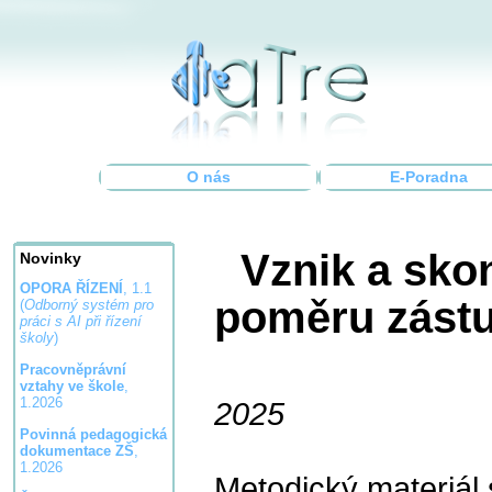
O nás
E-Poradna
Vznik a sko
Novinky
OPORA ŘÍZENÍ
, 1.1
poměru zástu
(
Odborný systém pro
práci s AI při řízení
školy
)
Pracovněprávní
vztahy ve škole
,
1.2026
2025
Povinná pedagogická
dokumentace ZŠ
,
1.2026
Metodický materiál