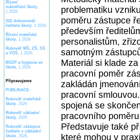
Řízení
problematiku vznik
málotřídní školy
,
1.2026
poměru zástupce řed
202 dokumentů
ředitele školy
, 1.2026
především ředitelům
Řízení mateřské
personalistům, zřiz
školy
, 1.2026
Rukověť MŠ, ZŠ, SŠ
samotným zástupc
a VOŠ
, 1.2026
Materiál si klade za 
BOZP a hygiena ve
škole
, 1.2026
pracovní poměr zást
Připravujeme
zakládán jmenování
PUBLIKACE:
pracovní smlouvou. 
Rukověť mateřské
spojená se skonče
školy
, 2026
Rukověť základní
pracovního poměru 
školy
, 2026
Představuje také př
Rukověť zástupce
ředitele v základní
které mohou v praxi
škole
, 2026